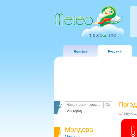
Româna
Русский
Погод
Ваш город
Следующе
Молдова
Молдова