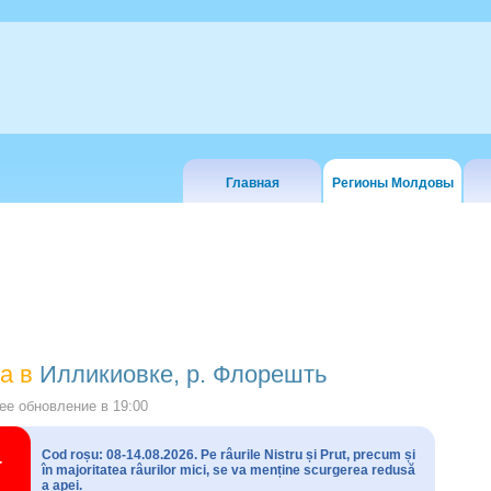
Главная
Регионы Молдовы
а в
Илликиовке, р. Флорешть
е обновление в
19:00
Cod roșu: 08-14.08.2026. Pe râurile Nistru și Prut, precum și
în majoritatea râurilor mici, se va menține scurgerea redusă
a apei.