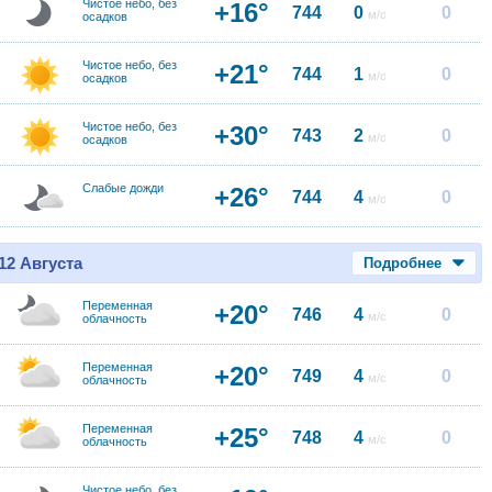
Чистое небо, без
+16°
744
0
0
м/с
осадков
Чистое небо, без
+21°
744
1
0
м/с
осадков
Чистое небо, без
+30°
743
2
0
м/с
осадков
Слабые дожди
+26°
744
4
0
м/с
12 Августа
Подробнее
Переменная
+20°
746
4
0
м/с
облачность
Переменная
+20°
749
4
0
м/с
облачность
Переменная
+25°
748
4
0
м/с
облачность
Чистое небо, без