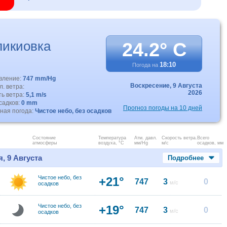
икиовка
24.2° C
18:10
Погода на
авление:
747 mm/Hg
Воскресение,
9 Августа
. ветра:
2026
ть ветра:
5,1 m/s
садков:
0 mm
Прогноз погоды на 10 дней
ная погода:
Чистое небо, без осадков
Состояние
Температура
Атм. давл.
Скорость ветра.
Всего
атмосферы
воздуха, °C
мм/Hg
м/с
осадков, мм
, 9 Августа
Подробнее
Чистое небо, без
+21°
747
3
0
м/с
осадков
Чистое небо, без
+19°
747
3
0
м/с
осадков