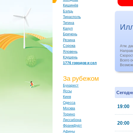
Кишинёв
Бэлць
Тирасполь
Тигина
Илл
Кахул
Бричень
Резина
Сорока
Атм. д
Направл
Яловень
Скорос
Кэушень
Всего о
1776 городов и сел
Возмож
За рубежом
Бухарест
Яссы
Сегодня
Киев
Одесса
19:00
Москва
Торино
Лиссабона
20:00
Франкфурт
Афины