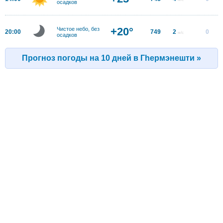
осадков
+20°
Чистое небо, без
20:00
749
2
0
м/с
осадков
Прогноз погоды на 10 дней в Гhермэнешти »