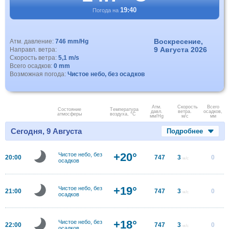
19:40
Погода на
Воскресение,
Атм. давление:
746 mm/Hg
9 Августа 2026
Направл. ветра:
Скорость ветра:
5,1 m/s
Всего осадков:
0 mm
Возможная погода:
Чистое небо, без осадков
Атм.
Скорость
Всего
Состояние
Температура
давл.
ветра.
осадков,
атмосферы
воздуха, °C
мм/Hg
м/с
мм
Сегодня, 9 Августа
Подробнее
+20°
Чистое небо, без
20:00
747
3
0
м/с
осадков
+19°
Чистое небо, без
21:00
747
3
0
м/с
осадков
+18°
Чистое небо, без
22:00
747
3
0
м/с
осадков