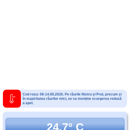
Cod roșu: 08-14.08.2026. Pe râurile Nistru și Prut, precum și
în majoritatea râurilor mici, se va menține scurgerea redusă
a apei.
24.7° C