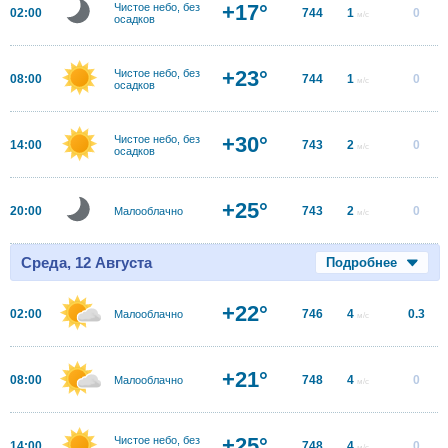
+17°
Чистое небо, без
02:00
744
1
0
м/с
осадков
+23°
Чистое небо, без
08:00
744
1
0
м/с
осадков
+30°
Чистое небо, без
14:00
743
2
0
м/с
осадков
+25°
20:00
743
2
0
Малооблачно
м/с
Среда, 12 Августа
Подробнее
+22°
02:00
746
4
0.3
Малооблачно
м/с
+21°
08:00
748
4
0
Малооблачно
м/с
+25°
Чистое небо, без
14:00
748
4
0
м/с