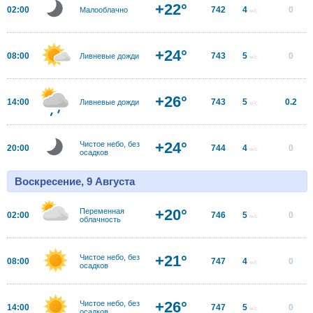
+22°
02:00
742
4
0
Малооблачно
м/с
+24°
08:00
743
5
0
Ливневые дожди
м/с
+26°
14:00
743
5
0.2
Ливневые дожди
м/с
+24°
Чистое небо, без
20:00
744
4
0
м/с
осадков
Воскресение, 9 Августа
+20°
Переменная
02:00
746
5
0
м/с
облачность
+21°
Чистое небо, без
08:00
747
4
0
м/с
осадков
+26°
Чистое небо, без
14:00
747
5
0
м/с
осадков