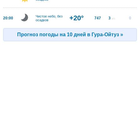
+20°
Чистое небо, без
20:00
747
3
0
м/с
осадков
Прогноз погоды на 10 дней в Гура-Ойтуз »