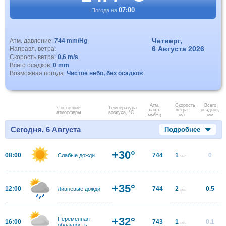
07:00
Погода на
Четверг,
Атм. давление:
744 mm/Hg
6 Августа 2026
Направл. ветра:
Скорость ветра:
0,6 m/s
Всего осадков:
0 mm
Возможная погода:
Чистое небо, без осадков
Атм.
Скорость
Всего
Состояние
Температура
давл.
ветра.
осадков,
атмосферы
воздуха, °C
мм/Hg
м/с
мм
Сегодня, 6 Августа
Подробнее
+30°
08:00
744
1
0
Слабые дожди
м/с
+35°
12:00
744
2
0.5
Ливневые дожди
м/с
+32°
Переменная
16:00
743
1
0.1
м/с
облачность