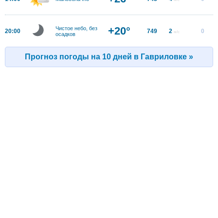
+20°
Чистое небо, без
20:00
749
2
0
м/с
осадков
Прогноз погоды на 10 дней в Гавриловке »