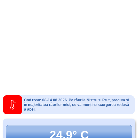
Cod roșu: 08-14.08.2026. Pe râurile Nistru și Prut, precum și
în majoritatea râurilor mici, se va menține scurgerea redusă
a apei.
24.9° C