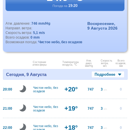
19:20
Погода на
Воскресение,
Атм. давление:
746 mm/Hg
9 Августа 2026
Направл. ветра:
Скорость ветра:
5,1 m/s
Всего осадков:
0 mm
Возможная погода:
Чистое небо, без осадков
Атм.
Скорость
Всего
Состояние
Температура
давл.
ветра.
осадков,
атмосферы
воздуха, °C
мм/Hg
м/с
мм
Сегодня, 9 Августа
Подробнее
+20°
Чистое небо, без
20:00
747
3
0
м/с
осадков
+19°
Чистое небо, без
21:00
747
3
0
м/с
осадков
+18°
Чистое небо, без
22:00
747
3
0
м/с
осадков