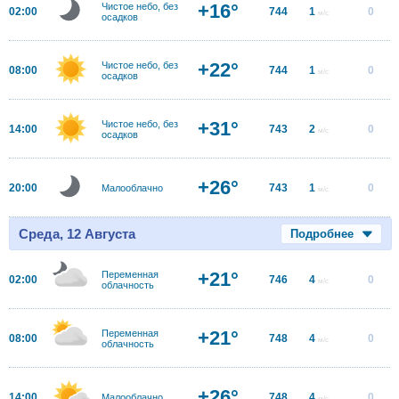
+16°
Чистое небо, без
02:00
744
1
0
м/с
осадков
+22°
Чистое небо, без
08:00
744
1
0
м/с
осадков
+31°
Чистое небо, без
14:00
743
2
0
м/с
осадков
+26°
20:00
743
1
0
Малооблачно
м/с
Среда, 12 Августа
Подробнее
+21°
Переменная
02:00
746
4
0
м/с
облачность
+21°
Переменная
08:00
748
4
0
м/с
облачность
+26°
14:00
748
4
0
Малооблачно
м/с