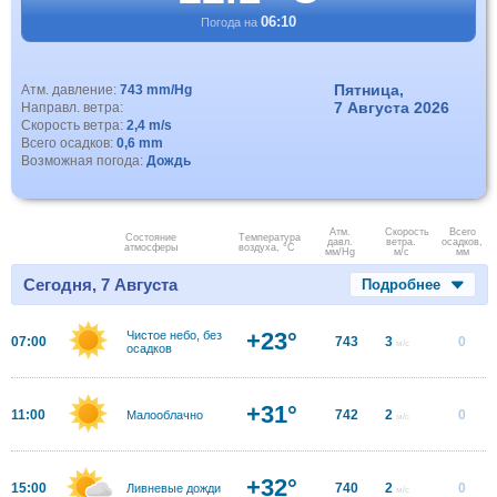
06:10
Погода на
Пятница,
Атм. давление:
743 mm/Hg
7 Августа 2026
Направл. ветра:
Скорость ветра:
2,4 m/s
Всего осадков:
0,6 mm
Возможная погода:
Дождь
Атм.
Скорость
Всего
Состояние
Температура
давл.
ветра.
осадков,
атмосферы
воздуха, °C
мм/Hg
м/с
мм
Сегодня, 7 Августа
Подробнее
+23°
Чистое небо, без
07:00
743
3
0
м/с
осадков
+31°
11:00
742
2
0
Малооблачно
м/с
+32°
15:00
740
2
0
Ливневые дожди
м/с