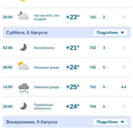
+23°
Чистое небо, без
20:00
742
2
0
м/с
осадков
Суббота, 8 Августа
Подробнее
+21°
02:00
742
3
0
Малооблачно
м/с
+24°
08:00
742
5
0
Ливневые дожди
м/с
+25°
14:00
742
5
4.4
Ливневые дожди
м/с
+24°
Переменная
20:00
744
5
0
м/с
облачность
Воскресение, 9 Августа
Подробнее