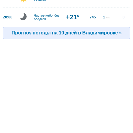
+21°
Чистое небо, без
20:00
745
1
0
м/с
осадков
Прогноз погоды на 10 дней в Владимировке »