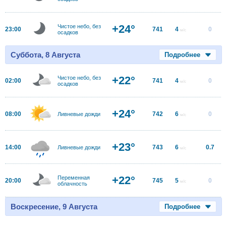
+24°
Чистое небо, без
23:00
741
4
0
м/с
осадков
Суббота, 8 Августа
Подробнее
+22°
Чистое небо, без
02:00
741
4
0
м/с
осадков
+24°
08:00
742
6
0
Ливневые дожди
м/с
+23°
14:00
743
6
0.7
Ливневые дожди
м/с
+22°
Переменная
20:00
745
5
0
м/с
облачность
Воскресение, 9 Августа
Подробнее