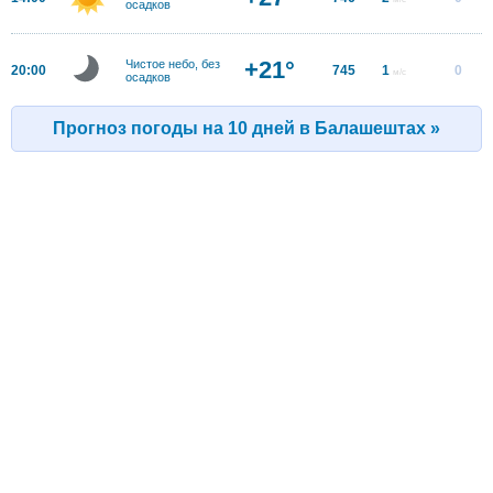
осадков
+21°
Чистое небо, без
20:00
745
1
0
м/с
осадков
Прогноз погоды на 10 дней в Балашештах »