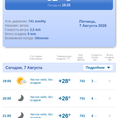
18:20
Погода на
Пятница,
Атм. давление:
741 mm/Hg
7 Августа 2026
Направл. ветра:
Скорость ветра:
2,5 m/s
Всего осадков:
0 mm
Возможная погода:
Облачно
Атм.
Скорость
Всего
Состояние
Температура
давл.
ветра.
осадков,
атмосферы
воздуха, °C
мм/Hg
м/с
мм
Сегодня, 7 Августа
Подробнее
+28°
Чистое небо, без
19:00
741
3
0
м/с
осадков
+26°
Чистое небо, без
20:00
741
4
0
м/с
осадков
+26°
Чистое небо, без
21:00
741
4
0
м/с
осадков