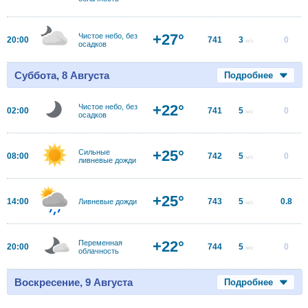
+27°
Чистое небо, без
20:00
741
3
0
м/с
осадков
Суббота, 8 Августа
Подробнее
+22°
Чистое небо, без
02:00
741
5
0
м/с
осадков
+25°
Сильные
08:00
742
5
0
м/с
ливневые дожди
+25°
14:00
743
5
0.8
Ливневые дожди
м/с
+22°
Переменная
20:00
744
5
0
м/с
облачность
Воскресение, 9 Августа
Подробнее