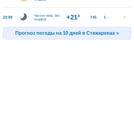
+21°
Чистое небо, без
20:00
745
1
0
м/с
осадков
Прогноз погоды на 10 дней в Стежаренах »