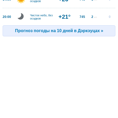
осадков
+21°
Чистое небо, без
20:00
745
2
0
м/с
осадков
Прогноз погоды на 10 дней в Дэркэуцах »