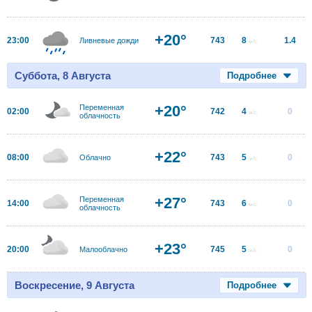
+20°
23:00
743
8
1.4
Ливневые дожди
м/с
Суббота, 8 Августа
Подробнее
+20°
Переменная
02:00
742
4
0
м/с
облачность
+22°
08:00
743
5
0
Облачно
м/с
+27°
Переменная
14:00
743
6
0
м/с
облачность
+23°
20:00
745
5
0
Малооблачно
м/с
Воскресение, 9 Августа
Подробнее