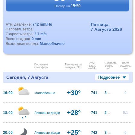
15:50
Погода на
Пятница,
Атм. давление:
742 mm/Hg
7 Августа 2026
Направл. ветра:
Скорость ветра:
3,7 m/s
Всего осадков:
0 mm
Возможная погода:
Малооблачно
Атм.
Скорость
Всего
Состояние
Температура
давл.
ветра.
осадков,
атмосферы
воздуха, °C
мм/Hg
м/с
мм
Сегодня, 7 Августа
Подробнее
+30°
16:00
741
3
0
Малооблачно
м/с
+28°
18:00
741
2
0.1
Ливневые дожди
м/с
+25°
20:00
742
3
0
Ливневые дожди
м/с