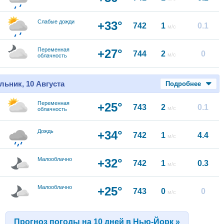
Слабые дожди
+33°
742
1
0.1
м/с
Переменная
+27°
744
2
0
м/с
облачность
льник, 10 Августа
Подробнее
Переменная
+25°
743
2
0.1
м/с
облачность
Дождь
+34°
742
1
4.4
м/с
Малооблачно
+32°
742
1
0.3
м/с
Малооблачно
+25°
743
0
0
м/с
Прогноз погоды на 10 дней в Нью-Йорк »