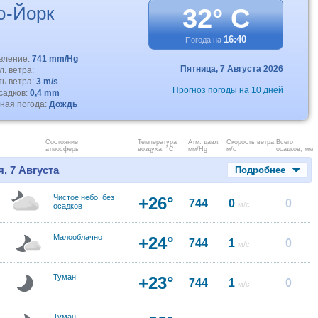
ю-Йорк
32° C
16:40
Погода на
авление:
741 mm/Hg
Пятница,
7 Августа 2026
. ветра:
ть ветра:
3 m/s
Прогноз погоды на 10 дней
садков:
0,4 mm
ная погода:
Дождь
Состояние
Температура
Атм. давл.
Скорость ветра.
Всего
атмосферы
воздуха, °C
мм/Hg
м/с
осадков, мм
, 7 Августа
Подробнее
Чистое небо, без
+26°
744
0
0
м/с
осадков
Малооблачно
+24°
744
1
0
м/с
Туман
+23°
744
1
0
м/с
Туман