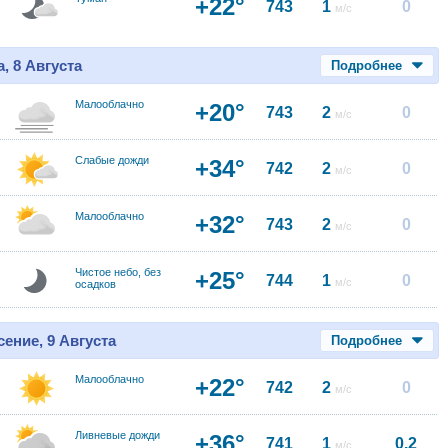
+22°
743
1
0
м/с
, 8 Августа
Подробнее
Малооблачно
+20°
743
2
0
м/с
Слабые дожди
+34°
742
2
0
м/с
Малооблачно
+32°
743
2
0
м/с
Чистое небо, без
+25°
744
1
0
м/с
осадков
ение, 9 Августа
Подробнее
Малооблачно
+22°
742
2
0
м/с
Ливневые дожди
+36°
741
1
0.2
м/с