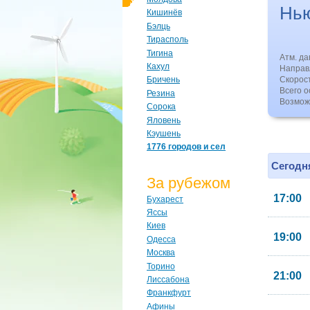
Нь
Кишинёв
Бэлць
Тирасполь
Тигина
Атм. д
Кахул
Направл
Скорос
Бричень
Всего о
Резина
Возмож
Сорока
Яловень
Кэушень
1776 городов и сел
Сегодня
За рубежом
17:00
Бухарест
Яссы
Киев
19:00
Одесса
Москва
Торино
21:00
Лиссабона
Франкфурт
Афины