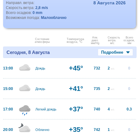
8 Августа 2026
Направл. ветра:
Скорость ветра:
2,8 m/s
Всего осадков:
0 mm
Возможная погода:
Малооблачно
Атм.
Скорость
Всего
Состояние
Температура
давл.
ветра.
осадков,
атмосферы
воздуха, °C
мм/Hg
м/с
мм
Сегодня, 8 Августа
Подробнее
+45°
13:00
732
2
0
Дождь
м/с
+41°
15:00
735
2
0
Дождь
м/с
+37°
17:00
740
4
0.3
Легкий дождь
м/с
+35°
20:00
742
1
0
Облачно
м/с