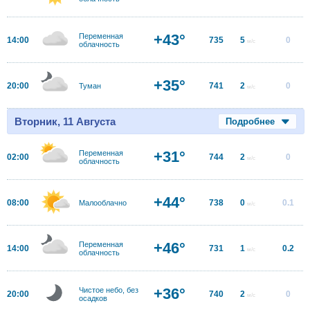
+43°
Переменная
14:00
735
5
0
м/с
облачность
+35°
20:00
741
2
0
Туман
м/с
Вторник, 11 Августа
Подробнее
+31°
Переменная
02:00
744
2
0
м/с
облачность
+44°
08:00
738
0
0.1
Малооблачно
м/с
+46°
Переменная
14:00
731
1
0.2
м/с
облачность
+36°
Чистое небо, без
20:00
740
2
0
м/с
осадков