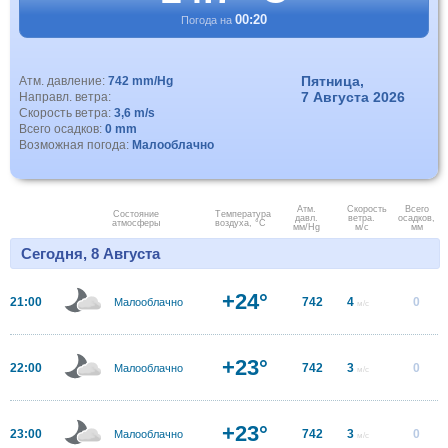
00:20
Погода на
Пятница,
Атм. давление:
742 mm/Hg
7 Августа 2026
Направл. ветра:
Скорость ветра:
3,6 m/s
Всего осадков:
0 mm
Возможная погода:
Малооблачно
Атм.
Скорость
Всего
Состояние
Температура
давл.
ветра.
осадков,
атмосферы
воздуха, °C
мм/Hg
м/с
мм
Сегодня, 8 Августа
+24°
21:00
742
4
0
Малооблачно
м/с
+23°
22:00
742
3
0
Малооблачно
м/с
+23°
23:00
742
3
0
Малооблачно
м/с