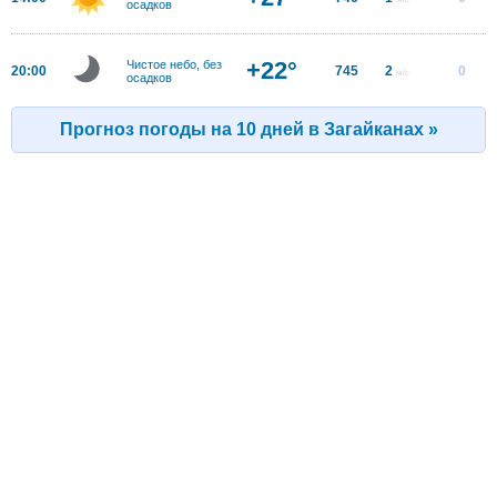
осадков
+22°
Чистое небо, без
20:00
745
2
0
м/с
осадков
Прогноз погоды на 10 дней в Загайканах »