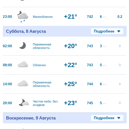
+21°
23:00
742
6
0.2
Малооблачно
м/с
Суббота, 8 Августа
Подробнее
+20°
Переменная
02:00
743
3
0
м/с
облачность
+22°
08:00
743
5
0
Облачно
м/с
+25°
Переменная
14:00
744
6
0
м/с
облачность
+23°
Чистое небо, без
20:00
745
5
0
м/с
осадков
Воскресение, 9 Августа
Подробнее