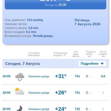
15:30
Погода на
Пятница,
Атм. давление:
743 mm/Hg
7 Августа 2026
Направл. ветра:
Скорость ветра:
3,9 m/s
Всего осадков:
0,1 mm
Возможная погода:
Легкий дождь
Атм.
Скорость
Всего
Состояние
Температура
давл.
ветра.
осадков,
атмосферы
воздуха, °C
мм/Hg
м/с
мм
Сегодня, 7 Августа
Подробнее
+31°
16:00
741
3
0.6
Ливневые дожди
м/с
+26°
18:00
741
3
0
Ливневые дожди
м/с
+24°
20:00
742
2
0
Ливневые дожди
м/с