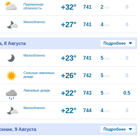
Переменная
+32°
741
2
0
м/с
облачность
Малооблачно
+27°
741
4
0
м/с
, 8 Августа
Подробнее
Малооблачно
+23°
741
5
0
м/с
Сильные ливневые
+26°
742
5
0
м/с
дожди
Ливневые дожди
+22°
743
5
0.5
м/с
Малооблачно
+22°
744
4
0
м/с
ение, 9 Августа
Подробнее