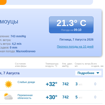
имоуцы
21.3° C
09:10
Погода на
авление:
743 mm/Hg
Пятница,
7 Августа 2026
. ветра:
ть ветра:
4,2 m/s
Прогноз погоды на 10 дней
садков:
0 mm
ная погода:
Малооблачно
Состояние
Температура
Атм. давл.
Скорость ветра.
Всего
атмосферы
воздуха, °C
мм/Hg
м/с
осадков, мм
, 7 Августа
Подробнее
Слабые дожди
+32°
742
3
0
м/с
Переменная
+30°
742
5
0
м/с
облачность