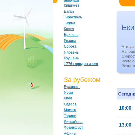
Кишинёв
Бэлць
Тирасполь
Тигина
Ек
Кахул
Бричень
Резина
Сорока
Атм. д
Направл
Яловень
Скорос
Кэушень
Всего о
1776 городов и сел
Возмож
За рубежом
Бухарест
Яссы
Сегодня
Киев
Одесса
10:00
Москва
Торино
Лиссабона
13:00
Франкфурт
Афины