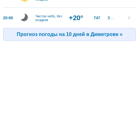
+20°
Чистое небо, без
20:00
747
3
0
м/с
осадков
Прогноз погоды на 10 дней в Димитрове »