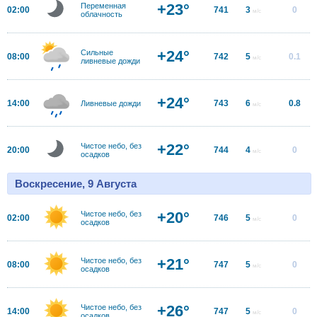
+23°
Переменная
02:00
741
3
0
м/с
облачность
+24°
Сильные
08:00
742
5
0.1
м/с
ливневые дожди
+24°
14:00
743
6
0.8
Ливневые дожди
м/с
+22°
Чистое небо, без
20:00
744
4
0
м/с
осадков
Воскресение, 9 Августа
+20°
Чистое небо, без
02:00
746
5
0
м/с
осадков
+21°
Чистое небо, без
08:00
747
5
0
м/с
осадков
+26°
Чистое небо, без
14:00
747
5
0
м/с
осадков