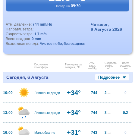
09:30
Погода на
Четверг,
Атм. давление:
744 mm/Hg
6 Августа 2026
Направл. ветра:
Скорость ветра:
1,7 m/s
Всего осадков:
0 mm
Возможная погода:
Чистое небо, без осадков
Атм.
Скорость
Всего
Состояние
Температура
давл.
ветра.
осадков,
атмосферы
воздуха, °C
мм/Hg
м/с
мм
Сегодня, 6 Августа
Подробнее
+34°
10:00
744
2
0
Ливневые дожди
м/с
+34°
13:00
744
3
0.2
Ливневые дожди
м/с
+31°
16:00
743
3
0
Малооблачно
м/с