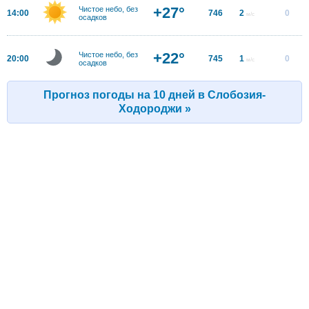
+27°
Чистое небо, без
14:00
746
2
0
м/с
осадков
+22°
Чистое небо, без
20:00
745
1
0
м/с
осадков
Прогноз погоды на 10 дней в Слобозия-
Ходороджи »