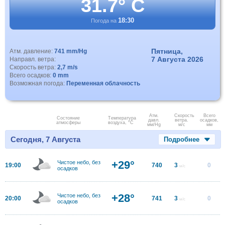
31.7° C
18:30
Погода на
Пятница,
Атм. давление:
741 mm/Hg
7 Августа 2026
Направл. ветра:
Скорость ветра:
2,7 m/s
Всего осадков:
0 mm
Возможная погода:
Переменная облачность
Атм.
Скорость
Всего
Состояние
Температура
давл.
ветра.
осадков,
атмосферы
воздуха, °C
мм/Hg
м/с
мм
Сегодня, 7 Августа
Подробнее
+29°
Чистое небо, без
19:00
740
3
0
м/с
осадков
+28°
Чистое небо, без
20:00
741
3
0
м/с
осадков