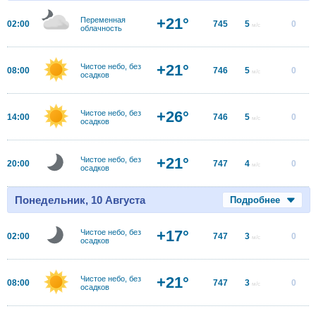
+21°
Переменная
02:00
745
5
0
м/с
облачность
+21°
Чистое небо, без
08:00
746
5
0
м/с
осадков
+26°
Чистое небо, без
14:00
746
5
0
м/с
осадков
+21°
Чистое небо, без
20:00
747
4
0
м/с
осадков
Понедельник, 10 Августа
Подробнее
+17°
Чистое небо, без
02:00
747
3
0
м/с
осадков
+21°
Чистое небо, без
08:00
747
3
0
м/с
осадков