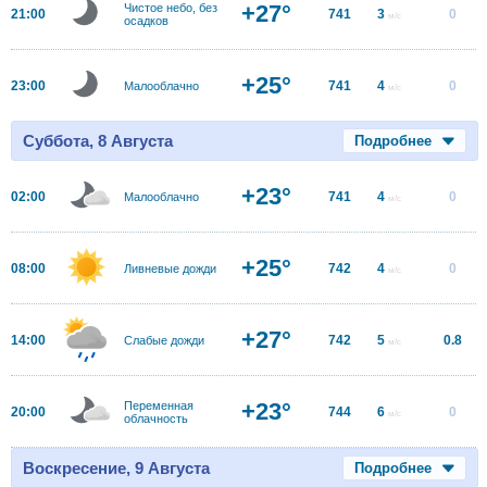
+27°
Чистое небо, без
21:00
741
3
0
м/с
осадков
+25°
23:00
741
4
0
Малооблачно
м/с
Суббота, 8 Августа
Подробнее
+23°
02:00
741
4
0
Малооблачно
м/с
+25°
08:00
742
4
0
Ливневые дожди
м/с
+27°
14:00
742
5
0.8
Слабые дожди
м/с
+23°
Переменная
20:00
744
6
0
м/с
облачность
Воскресение, 9 Августа
Подробнее