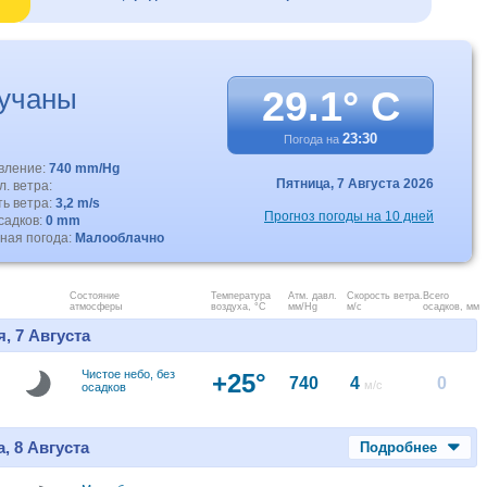
учаны
29.1° C
23:30
Погода на
авление:
740 mm/Hg
Пятница,
7 Августа 2026
. ветра:
ть ветра:
3,2 m/s
Прогноз погоды на 10 дней
садков:
0 mm
ная погода:
Малооблачно
Состояние
Температура
Атм. давл.
Скорость ветра.
Всего
атмосферы
воздуха, °C
мм/Hg
м/с
осадков, мм
, 7 Августа
Чистое небо, без
+25°
740
4
0
м/с
осадков
, 8 Августа
Подробнее