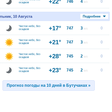
+22°
746
4
0
м/с
осадков
льник, 10 Августа
Подробнее
Чистое небо, без
+17°
747
3
0
м/с
осадков
Чистое небо, без
+21°
747
3
0
м/с
осадков
Чистое небо, без
+28°
745
2
0
м/с
осадков
Чистое небо, без
+23°
745
2
0
м/с
осадков
Прогноз погоды на 10 дней в Бутучанах »