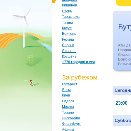
Кишинёв
Бэлць
Тирасполь
Тигина
Бут
Кахул
Бричень
Резина
Сорока
Атм. д
Направл
Яловень
Скорос
Кэушень
Всего о
1776 городов и сел
Возмож
За рубежом
Бухарест
Сегодня
Яссы
Киев
Одесса
23:00
Москва
Торино
Лиссабона
Суббота
Франкфурт
Афины