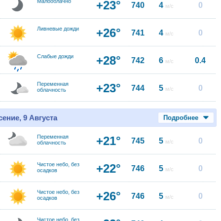
Малооблачно
+23°
740
4
0
м/с
Ливневые дожди
+26°
741
4
0
м/с
Слабые дожди
+28°
742
6
0.4
м/с
Переменная
+23°
744
5
0
м/с
облачность
ение, 9 Августа
Подробнее
Переменная
+21°
745
5
0
м/с
облачность
Чистое небо, без
+22°
746
5
0
м/с
осадков
Чистое небо, без
+26°
746
5
0
м/с
осадков
Чистое небо, без