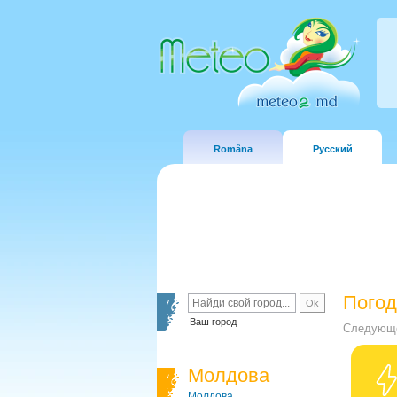
Româna
Русский
Погод
Ваш город
Следующе
Молдова
Молдова