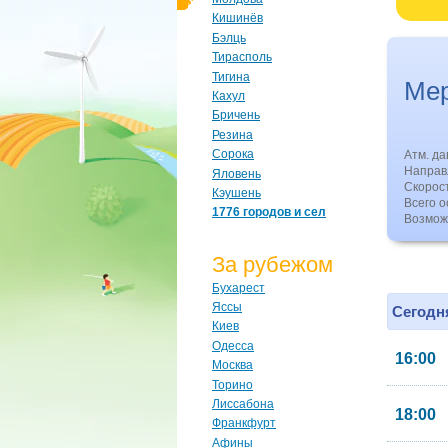
Кишинёв
Бэлць
Тирасполь
Тигина
Ме
Кахул
Бричень
Резина
Сорока
Атм. д
Направл
Яловень
Скорос
Кэушень
Всего о
1776 городов и сел
Возмож
За рубежом
Бухарест
Яссы
Сегодня
Киев
Одесса
16:00
Москва
Торино
Лиссабона
18:00
Франкфурт
Афины