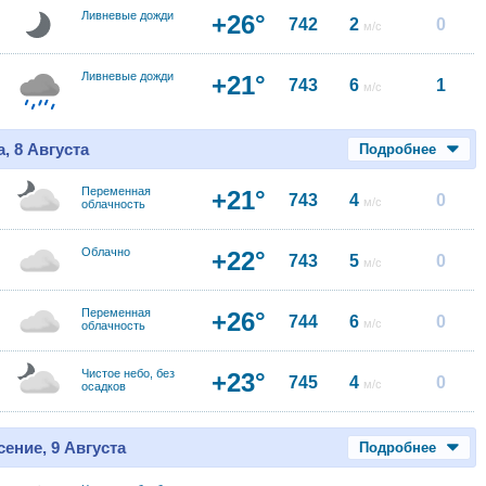
Ливневые дожди
+26°
742
2
0
м/с
Ливневые дожди
+21°
743
6
1
м/с
, 8 Августа
Подробнее
Переменная
+21°
743
4
0
м/с
облачность
Облачно
+22°
743
5
0
м/с
Переменная
+26°
744
6
0
м/с
облачность
Чистое небо, без
+23°
745
4
0
м/с
осадков
ение, 9 Августа
Подробнее