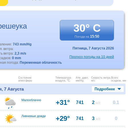
решеука
30° C
15:50
Погода на
авление:
743 mm/Hg
Пятница,
7 Августа 2026
. ветра:
ть ветра:
2,3 m/s
Прогноз погоды на 10 дней
садков:
0 mm
ная погода:
Переменная облачность
Состояние
Температура
Атм. давл.
Скорость ветра.
Всего
атмосферы
воздуха, °C
мм/Hg
м/с
осадков, мм
, 7 Августа
Подробнее
Малооблачно
+31°
741
2
0.1
м/с
Ливневые дожди
+29°
741
3
0
м/с