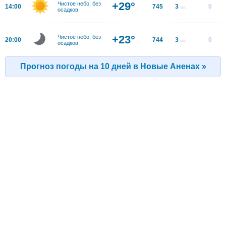
+29°
Чистое небо, без
14:00
745
3
0
м/с
осадков
+23°
Чистое небо, без
20:00
744
3
0
м/с
осадков
Прогноз погоды на 10 дней в Новые Аненах »