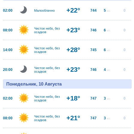
+22°
02:00
744
5
0
Малооблачно
м/с
+23°
Чистое небо, без
08:00
746
6
0
м/с
осадков
+28°
Чистое небо, без
14:00
745
6
0
м/с
осадков
+23°
Чистое небо, без
20:00
746
4
0
м/с
осадков
Понедельник, 10 Августа
+18°
Чистое небо, без
02:00
747
3
0
м/с
осадков
+21°
Чистое небо, без
08:00
747
3
0
м/с
осадков