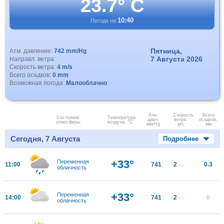
23.7° C
10:40
Погода на
Пятница,
Атм. давление:
742 mm/Hg
7 Августа 2026
Направл. ветра:
Скорость ветра:
4 m/s
Всего осадков:
0 mm
Возможная погода:
Малооблачно
Атм.
Скорость
Всего
Состояние
Температура
давл.
ветра.
осадков,
атмосферы
воздуха, °C
мм/Hg
м/с
мм
Сегодня, 7 Августа
Подробнее
+33°
Переменная
11:00
741
2
0.3
м/с
облачность
+33°
Переменная
14:00
741
2
0
м/с
облачность