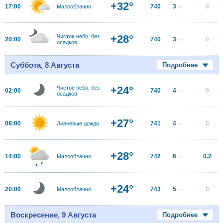
+32°
17:00
740
3
0
Малооблачно
м/с
+28°
Чистое небо, без
20:00
740
3
0
м/с
осадков
Суббота, 8 Августа
Подробнее
+24°
Чистое небо, без
02:00
740
4
0
м/с
осадков
+27°
08:00
741
4
0
Ливневые дожди
м/с
+28°
14:00
742
6
0.2
Малооблачно
м/с
+24°
20:00
743
5
0
Малооблачно
м/с
Воскресение, 9 Августа
Подробнее