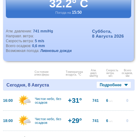
32.2° C
15:50
Погода на
Суббота,
Атм. давление:
741 mm/Hg
8 Августа 2026
Направл. ветра:
Скорость ветра:
5 m/s
Всего осадков:
0,6 mm
Возможная погода:
Ливневые дожди
Атм.
Скорость
Всего
Состояние
Температура
давл.
ветра.
осадков,
атмосферы
воздуха, °C
мм/Hg
м/с
мм
Сегодня, 8 Августа
Подробнее
+31°
Чистое небо, без
16:00
741
6
0
м/с
осадков
+29°
Чистое небо, без
18:00
741
6
0
м/с
осадков