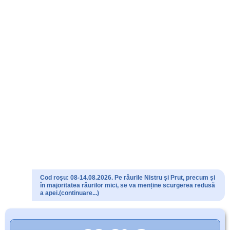
Cod roșu: 08-14.08.2026. Pe râurile Nistru și Prut, precum și
în majoritatea râurilor mici, se va menține scurgerea redusă
a apei.(continuare...)