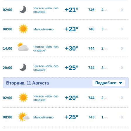
+21°
Чистое небо, без
02:00
746
4
0
м/с
осадков
+23°
08:00
746
3
0
Малооблачно
м/с
+30°
Чистое небо, без
14:00
744
2
0
м/с
осадков
+25°
Чистое небо, без
20:00
744
3
0
м/с
осадков
Вторник, 11 Августа
Подробнее
+20°
Чистое небо, без
02:00
744
2
0
м/с
осадков
+25°
08:00
743
1
0
Малооблачно
м/с