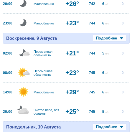
+26°
20:00
742
6
0
Малооблачно
м/с
+23°
23:00
744
6
0
Малооблачно
м/с
Воскресение, 9 Августа
Подробнее
+21°
Переменная
02:00
744
5
0
м/с
облачность
+23°
Переменная
08:00
745
6
0
м/с
облачность
+29°
14:00
745
6
0
Малооблачно
м/с
+25°
Чистое небо, без
20:00
745
5
0
м/с
осадков
Понедельник, 10 Августа
Подробнее