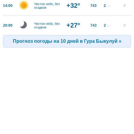
+32°
Чистое небо, без
14:00
743
2
0
м/с
осадков
+27°
Чистое небо, без
20:00
743
2
0
м/с
осадков
Прогноз погоды на 10 дней в Гура Быкулуй »