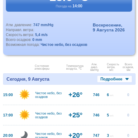
14:00
Погода на
Воскресение,
Атм. давление:
747 mm/Hg
9 Августа 2026
Направл. ветра:
Скорость ветра:
5,4 m/s
Всего осадков:
0 mm
Возможная погода:
Чистое небо, без осадков
Атм.
Скорость
Всего
Состояние
Температура
давл.
ветра.
осадков,
атмосферы
воздуха, °C
мм/Hg
м/с
мм
Сегодня, 9 Августа
Подробнее
+26°
Чистое небо, без
15:00
746
6
0
м/с
осадков
+25°
Чистое небо, без
17:00
746
5
0
м/с
осадков
+20°
Чистое небо, без
20:00
747
3
0
м/с
осадков