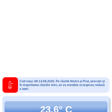
Cod roșu: 08-14.08.2026. Pe râurile Nistru și Prut, precum și
în majoritatea râurilor mici, se va menține scurgerea redusă
a apei.
23.6° C