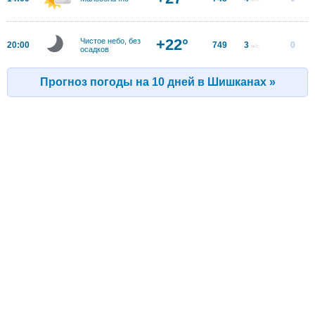
+22°
Чистое небо, без
20:00
749
3
0
м/с
осадков
Прогноз погоды на 10 дней в Шишканах »