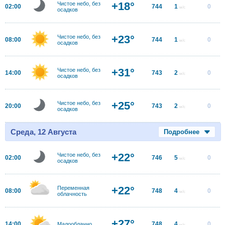
+18°
Чистое небо, без
02:00
744
1
0
м/с
осадков
+23°
Чистое небо, без
08:00
744
1
0
м/с
осадков
+31°
Чистое небо, без
14:00
743
2
0
м/с
осадков
+25°
Чистое небо, без
20:00
743
2
0
м/с
осадков
Среда, 12 Августа
Подробнее
+22°
Чистое небо, без
02:00
746
5
0
м/с
осадков
+22°
Переменная
08:00
748
4
0
м/с
облачность
+27°
14:00
748
4
0
Малооблачно
м/с