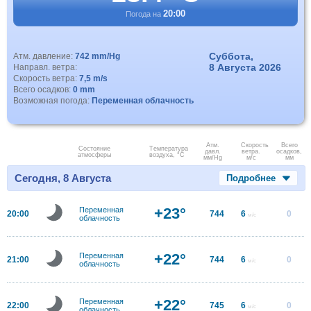
20:00
Погода на
Суббота,
Атм. давление:
742 mm/Hg
8 Августа 2026
Направл. ветра:
Скорость ветра:
7,5 m/s
Всего осадков:
0 mm
Возможная погода:
Переменная облачность
Атм.
Скорость
Всего
Состояние
Температура
давл.
ветра.
осадков,
атмосферы
воздуха, °C
мм/Hg
м/с
мм
Сегодня, 8 Августа
Подробнее
+23°
Переменная
20:00
744
6
0
м/с
облачность
+22°
Переменная
21:00
744
6
0
м/с
облачность
+22°
Переменная
22:00
745
6
0
м/с
облачность