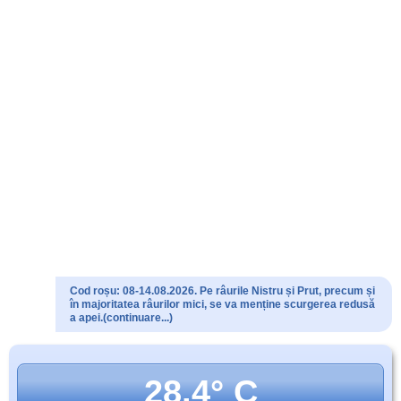
Cod roșu: 08-14.08.2026. Pe râurile Nistru și Prut, precum și
în majoritatea râurilor mici, se va menține scurgerea redusă
a apei.(continuare...)
28.4° C