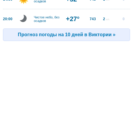
осадков
+27°
Чистое небо, без
20:00
743
2
0
м/с
осадков
Прогноз погоды на 10 дней в Виктории »