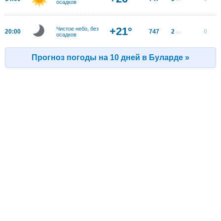
осадков
+21°
Чистое небо, без
20:00
747
2
0
м/с
осадков
Прогноз погоды на 10 дней в Буларде »