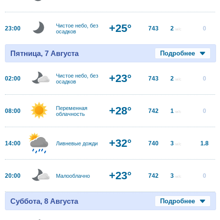
+25°
Чистое небо, без
23:00
743
2
0
м/с
осадков
Пятница, 7 Августа
Подробнее
+23°
Чистое небо, без
02:00
743
2
0
м/с
осадков
+28°
Переменная
08:00
742
1
0
м/с
облачность
+32°
14:00
740
3
1.8
Ливневые дожди
м/с
+23°
20:00
742
3
0
Малооблачно
м/с
Суббота, 8 Августа
Подробнее