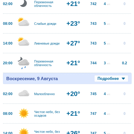
+21°
Переменная
02:00
742
4
0
м/с
облачность
+23°
08:00
743
5
0
Слабые дожди
м/с
+27°
14:00
743
5
0
Ливневые дожди
м/с
+21°
Переменная
20:00
744
3
0.2
м/с
облачность
Воскресение, 9 Августа
Подробнее
+20°
02:00
745
4
0
Малооблачно
м/с
+21°
Чистое небо, без
08:00
747
4
0
м/с
осадков
+26°
Чистое небо, без
14:00
747
5
0
м/с