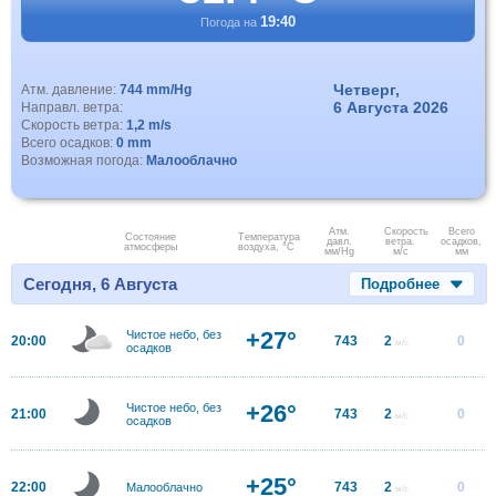
19:40
Погода на
Четверг,
Атм. давление:
744 mm/Hg
6 Августа 2026
Направл. ветра:
Скорость ветра:
1,2 m/s
Всего осадков:
0 mm
Возможная погода:
Малооблачно
Атм.
Скорость
Всего
Состояние
Температура
давл.
ветра.
осадков,
атмосферы
воздуха, °C
мм/Hg
м/с
мм
Сегодня, 6 Августа
Подробнее
+27°
Чистое небо, без
20:00
743
2
0
м/с
осадков
+26°
Чистое небо, без
21:00
743
2
0
м/с
осадков
+25°
22:00
743
2
0
Малооблачно
м/с