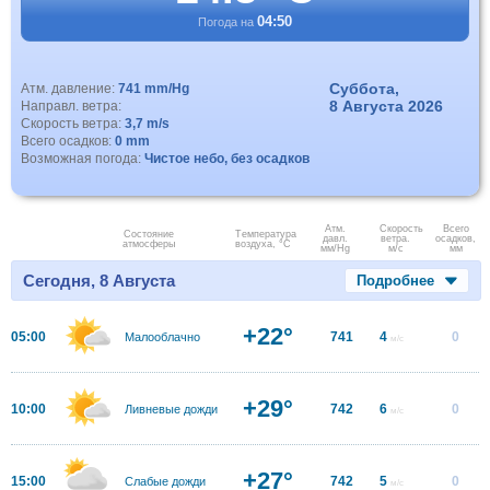
04:50
Погода на
Суббота,
Атм. давление:
741 mm/Hg
8 Августа 2026
Направл. ветра:
Скорость ветра:
3,7 m/s
Всего осадков:
0 mm
Возможная погода:
Чистое небо, без осадков
Атм.
Скорость
Всего
Состояние
Температура
давл.
ветра.
осадков,
атмосферы
воздуха, °C
мм/Hg
м/с
мм
Сегодня, 8 Августа
Подробнее
+22°
05:00
741
4
0
Малооблачно
м/с
+29°
10:00
742
6
0
Ливневые дожди
м/с
+27°
15:00
742
5
0
Слабые дожди
м/с