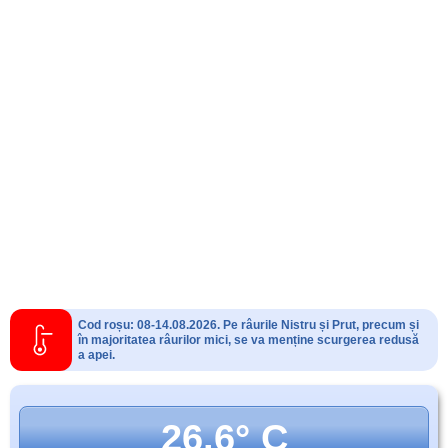
Cod roșu: 08-14.08.2026. Pe râurile Nistru și Prut, precum și
în majoritatea râurilor mici, se va menține scurgerea redusă
a apei.
26.6° C