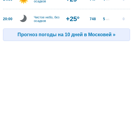
осадков
+25°
Чистое небо, без
20:00
748
5
0
м/с
осадков
Прогноз погоды на 10 дней в Московей »