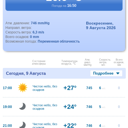
16:50
Погода на
Воскресение,
Атм. давление:
746 mm/Hg
9 Августа 2026
Направл. ветра:
Скорость ветра:
6,3 m/s
Всего осадков:
0 mm
Возможная погода:
Переменная облачность
Атм.
Скорость
Всего
Состояние
Температура
давл.
ветра.
осадков,
атмосферы
воздуха, °C
мм/Hg
м/с
мм
Сегодня, 9 Августа
Подробнее
+27°
Чистое небо, без
17:00
745
6
0
м/с
осадков
+24°
Чистое небо, без
19:00
746
5
0
м/с
осадков
+22°
Чистое небо, без
21:00
746
4
0
м/с
осадков