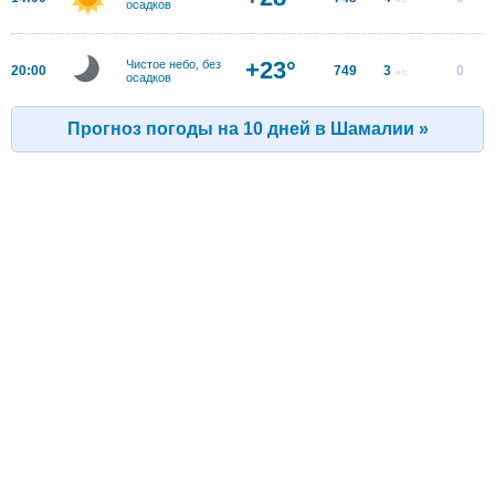
осадков
+23°
Чистое небо, без
20:00
749
3
0
м/с
осадков
Прогноз погоды на 10 дней в Шамалии »