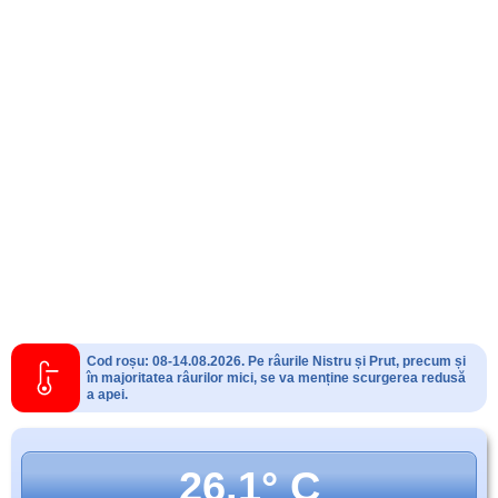
Cod roșu: 08-14.08.2026. Pe râurile Nistru și Prut, precum și
în majoritatea râurilor mici, se va menține scurgerea redusă
a apei.
26.1° C