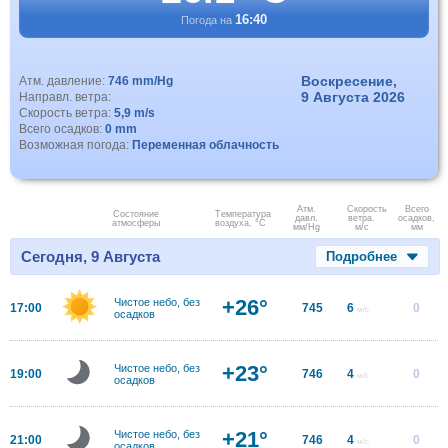
16:40
Погода на
Воскресение,
Атм. давление:
746 mm/Hg
9 Августа 2026
Направл. ветра:
Скорость ветра:
5,9 m/s
Всего осадков:
0 mm
Возможная погода:
Переменная облачность
Атм.
Скорость
Всего
Состояние
Температура
давл.
ветра.
осадков,
атмосферы
воздуха, °C
мм/Hg
м/с
мм
Сегодня, 9 Августа
Подробнее
+26°
Чистое небо, без
17:00
745
6
0
м/с
осадков
+23°
Чистое небо, без
19:00
746
4
0
м/с
осадков
+21°
Чистое небо, без
21:00
746
4
0
м/с
осадков