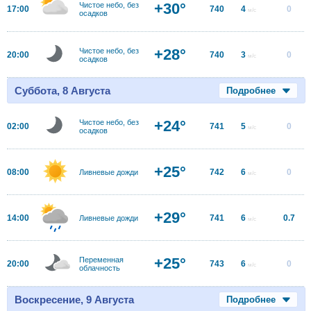
+30°
Чистое небо, без
17:00
740
4
0
м/с
осадков
+28°
Чистое небо, без
20:00
740
3
0
м/с
осадков
Суббота, 8 Августа
Подробнее
+24°
Чистое небо, без
02:00
741
5
0
м/с
осадков
+25°
08:00
742
6
0
Ливневые дожди
м/с
+29°
14:00
741
6
0.7
Ливневые дожди
м/с
+25°
Переменная
20:00
743
6
0
м/с
облачность
Воскресение, 9 Августа
Подробнее