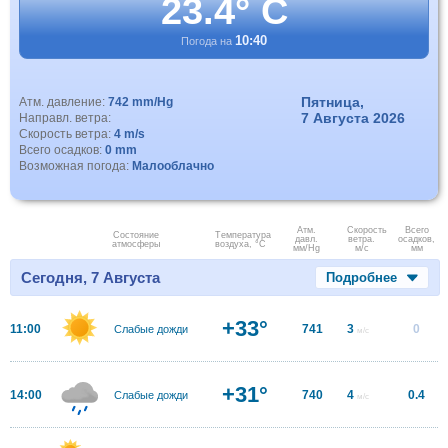
23.4° C
10:40
Погода на
Пятница,
Атм. давление:
742 mm/Hg
7 Августа 2026
Направл. ветра:
Скорость ветра:
4 m/s
Всего осадков:
0 mm
Возможная погода:
Малооблачно
Атм.
Скорость
Всего
Состояние
Температура
давл.
ветра.
осадков,
атмосферы
воздуха, °C
мм/Hg
м/с
мм
Сегодня, 7 Августа
Подробнее
+33°
11:00
741
3
0
Слабые дожди
м/с
+31°
14:00
740
4
0.4
Слабые дожди
м/с