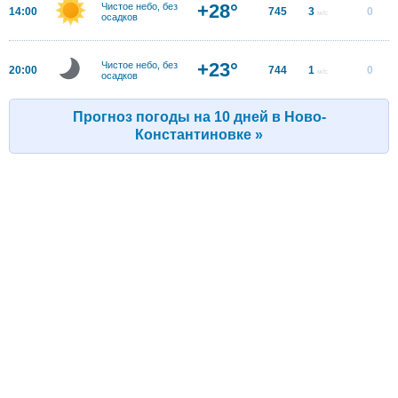
+28°
Чистое небо, без
14:00
745
3
0
м/с
осадков
+23°
Чистое небо, без
20:00
744
1
0
м/с
осадков
Прогноз погоды на 10 дней в Ново-
Константиновке »