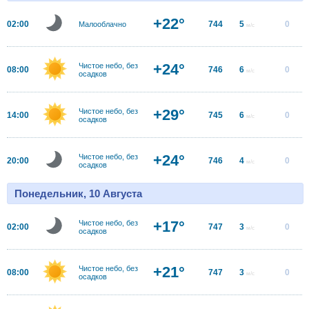
+22°
02:00
744
5
0
Малооблачно
м/с
+24°
Чистое небо, без
08:00
746
6
0
м/с
осадков
+29°
Чистое небо, без
14:00
745
6
0
м/с
осадков
+24°
Чистое небо, без
20:00
746
4
0
м/с
осадков
Понедельник, 10 Августа
+17°
Чистое небо, без
02:00
747
3
0
м/с
осадков
+21°
Чистое небо, без
08:00
747
3
0
м/с
осадков