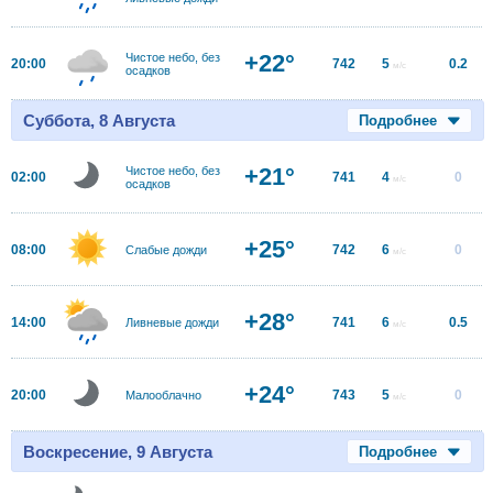
+22°
Чистое небо, без
20:00
742
5
0.2
м/с
осадков
Суббота, 8 Августа
Подробнее
+21°
Чистое небо, без
02:00
741
4
0
м/с
осадков
+25°
08:00
742
6
0
Слабые дожди
м/с
+28°
14:00
741
6
0.5
Ливневые дожди
м/с
+24°
20:00
743
5
0
Малооблачно
м/с
Воскресение, 9 Августа
Подробнее