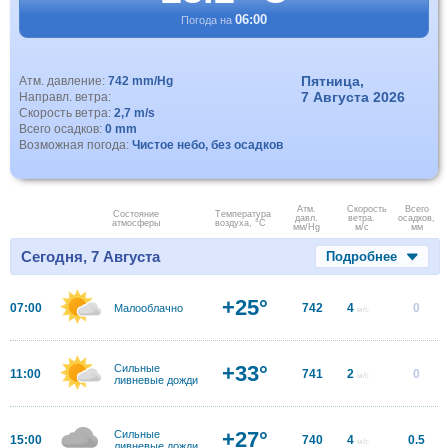
06:00
Погода на
Пятница,
Атм. давление:
742 mm/Hg
7 Августа 2026
Направл. ветра:
Скорость ветра:
2,7 m/s
Всего осадков:
0 mm
Возможная погода:
Чистое небо, без осадков
Атм.
Скорость
Всего
Состояние
Температура
давл.
ветра.
осадков,
атмосферы
воздуха, °C
мм/Hg
м/с
мм
Сегодня, 7 Августа
Подробнее
+25°
07:00
742
4
0
Малооблачно
м/с
+33°
Сильные
11:00
741
2
0
м/с
ливневые дожди
+27°
Сильные
15:00
740
4
0.5
м/с
ливневые дожди