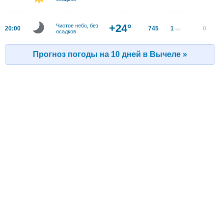
+24°
Чистое небо, без
20:00
745
1
0
м/с
осадков
Прогноз погоды на 10 дней в Вычеле »