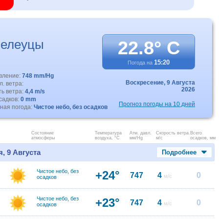
пелеуцы
22.8° C
15:20
Погода на
авление:
748 mm/Hg
Воскресение,
9 Августа
. ветра:
2026
ть ветра:
4,4 m/s
садков:
0 mm
Прогноз погоды на 10 дней
ная погода:
Чистое небо, без осадков
Состояние
Температура
Атм. давл.
Скорость ветра.
Всего
атмосферы
воздуха, °C
мм/Hg
м/с
осадков, мм
, 9 Августа
Подробнее
Чистое небо, без
+24°
747
4
0
м/с
осадков
Чистое небо, без
+23°
747
4
0
м/с
осадков