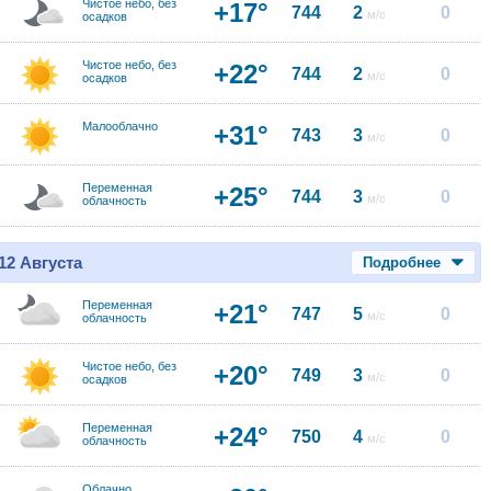
Чистое небо, без
+17°
744
2
0
м/с
осадков
Чистое небо, без
+22°
744
2
0
м/с
осадков
Малооблачно
+31°
743
3
0
м/с
Переменная
+25°
744
3
0
м/с
облачность
12 Августа
Подробнее
Переменная
+21°
747
5
0
м/с
облачность
Чистое небо, без
+20°
749
3
0
м/с
осадков
Переменная
+24°
750
4
0
м/с
облачность
Облачно