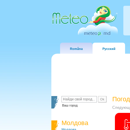
Româna
Русский
Погод
Ваш город
Следующе
Молдова
Молдова