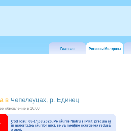
Главная
Регионы Молдовы
а в
Чепелеуцах, р. Единец
е обновление в
16:00
Cod roșu: 08-14.08.2026. Pe râurile Nistru și Prut, precum și
în majoritatea râurilor mici, se va menține scurgerea redusă
a apei.