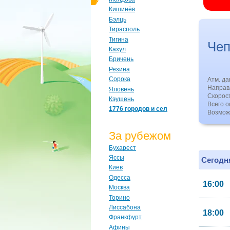
Кишинёв
Бэлць
Тирасполь
Тигина
Че
Кахул
Бричень
Резина
Сорока
Атм. д
Направл
Яловень
Скорос
Кэушень
Всего о
1776 городов и сел
Возмож
За рубежом
Бухарест
Яссы
Сегодня
Киев
Одесса
16:00
Москва
Торино
Лиссабона
18:00
Франкфурт
Афины