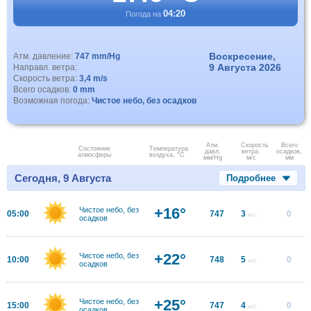
04:20
Погода на
Воскресение,
Атм. давление:
747 mm/Hg
9 Августа 2026
Направл. ветра:
Скорость ветра:
3,4 m/s
Всего осадков:
0 mm
Возможная погода:
Чистое небо, без осадков
Атм.
Скорость
Всего
Состояние
Температура
давл.
ветра.
осадков,
атмосферы
воздуха, °C
мм/Hg
м/с
мм
Сегодня, 9 Августа
Подробнее
+16°
Чистое небо, без
05:00
747
3
0
м/с
осадков
+22°
Чистое небо, без
10:00
748
5
0
м/с
осадков
+25°
Чистое небо, без
15:00
747
4
0
м/с
осадков