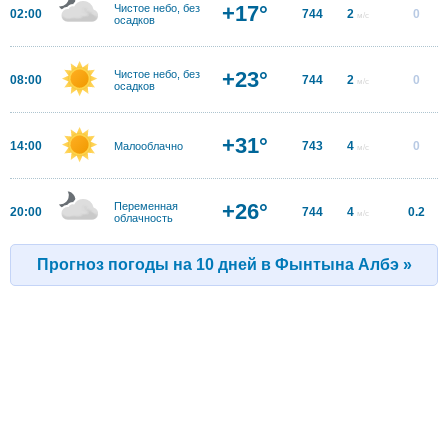
+17°
Чистое небо, без
02:00
744
2
0
м/с
осадков
+23°
Чистое небо, без
08:00
744
2
0
м/с
осадков
+31°
14:00
743
4
0
Малооблачно
м/с
+26°
Переменная
20:00
744
4
0.2
м/с
облачность
Прогноз погоды на 10 дней в Фынтына Албэ »