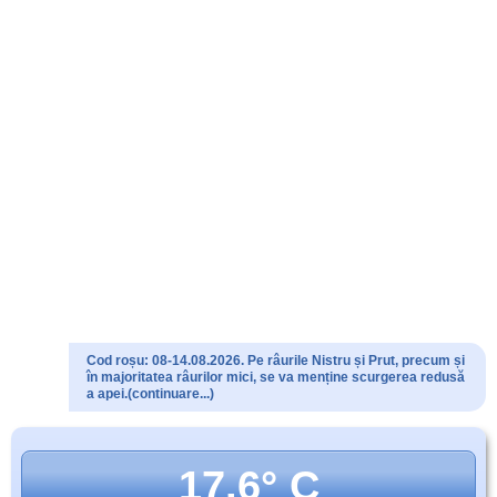
Cod roșu: 08-14.08.2026. Pe râurile Nistru și Prut, precum și
în majoritatea râurilor mici, se va menține scurgerea redusă
a apei.(continuare...)
17.6° C