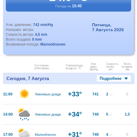
10:40
Погода на
Пятница,
Атм. давление:
742 mm/Hg
7 Августа 2026
Направл. ветра:
Скорость ветра:
4,5 m/s
Всего осадков:
0 mm
Возможная погода:
Малооблачно
Атм.
Скорость
Всего
Состояние
Температура
давл.
ветра.
осадков,
атмосферы
воздуха, °C
мм/Hg
м/с
мм
Сегодня, 7 Августа
Подробнее
+33°
11:00
741
2
0
Ливневые дожди
м/с
+34°
14:00
740
5
1.5
Ливневые дожди
м/с
+31°
17:00
740
4
0
Малооблачно
м/с