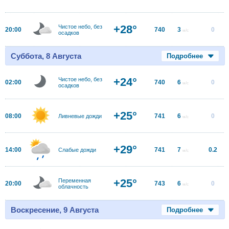
+28°
Чистое небо, без
20:00
740
3
0
м/с
осадков
Суббота, 8 Августа
Подробнее
+24°
Чистое небо, без
02:00
740
6
0
м/с
осадков
+25°
08:00
741
6
0
Ливневые дожди
м/с
+29°
14:00
741
7
0.2
Слабые дожди
м/с
+25°
Переменная
20:00
743
6
0
м/с
облачность
Воскресение, 9 Августа
Подробнее