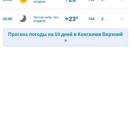
осадков
+23°
Чистое небо, без
20:00
744
2
0
м/с
осадков
Прогноз погоды на 10 дней в Конгазчик Верхний
»