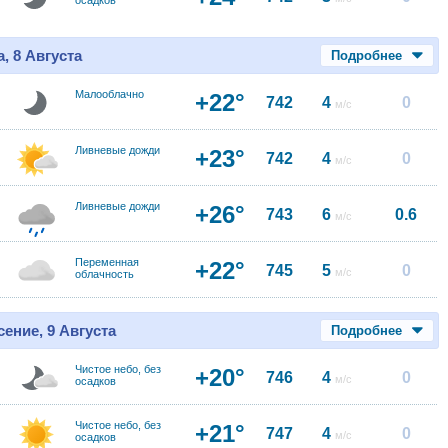
осадков
, 8 Августа
Подробнее
Малооблачно
+22°
742
4
0
м/с
Ливневые дожди
+23°
742
4
0
м/с
Ливневые дожди
+26°
743
6
0.6
м/с
Переменная
+22°
745
5
0
м/с
облачность
ение, 9 Августа
Подробнее
Чистое небо, без
+20°
746
4
0
м/с
осадков
Чистое небо, без
+21°
747
4
0
м/с
осадков