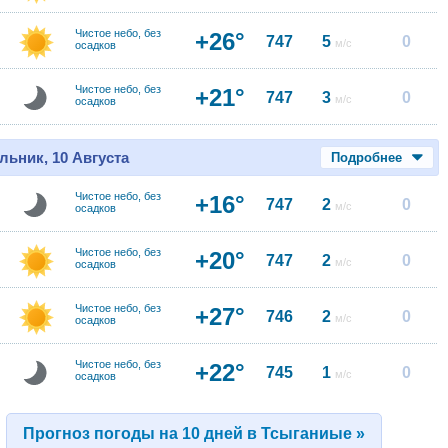
Чистое небо, без
+26°
747
5
0
м/с
осадков
Чистое небо, без
+21°
747
3
0
м/с
осадков
льник, 10 Августа
Подробнее
Чистое небо, без
+16°
747
2
0
м/с
осадков
Чистое небо, без
+20°
747
2
0
м/с
осадков
Чистое небо, без
+27°
746
2
0
м/с
осадков
Чистое небо, без
+22°
745
1
0
м/с
осадков
Прогноз погоды на 10 дней в Тсыганиые »