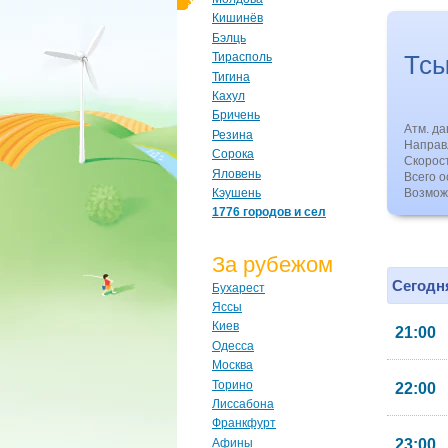
Кишинёв
Бэлць
Тсы
Тирасполь
Тигина
Кахул
Бричень
Атм. д
Резина
Направл
Сорока
Скорос
Яловень
Всего о
Кэушень
Возмож
1776 городов и сел
За рубежом
Сегодня
Бухарест
Яссы
Киев
21:00
Одесса
Москва
Торино
22:00
Лиссабона
Франкфурт
Афины
23:00