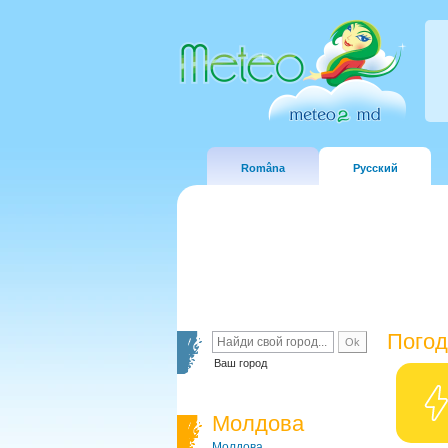
Româna
Русский
Погод
Ваш город
Молдова
Молдова