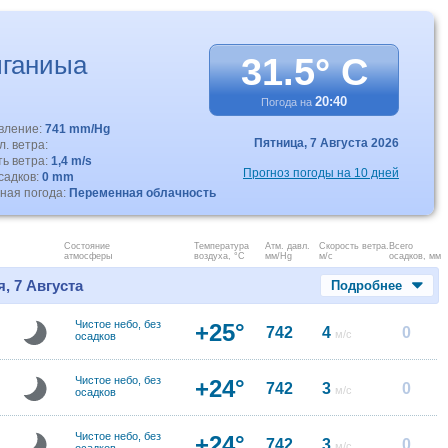
ганиыа
31.5° C
20:40
Погода на
авление:
741 mm/Hg
Пятница,
7 Августа 2026
. ветра:
ть ветра:
1,4 m/s
Прогноз погоды на 10 дней
садков:
0 mm
ная погода:
Переменная облачность
Состояние
Температура
Атм. давл.
Скорость ветра.
Всего
атмосферы
воздуха, °C
мм/Hg
м/с
осадков, мм
, 7 Августа
Подробнее
Чистое небо, без
+25°
742
4
0
м/с
осадков
Чистое небо, без
+24°
742
3
0
м/с
осадков
Чистое небо, без
+24°
742
3
0
м/с