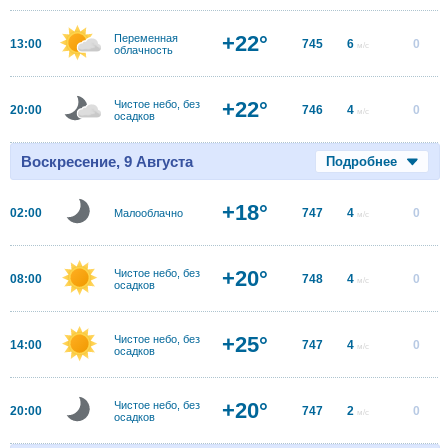
+22°
Переменная
13:00
745
6
0
м/с
облачность
+22°
Чистое небо, без
20:00
746
4
0
м/с
осадков
Воскресение, 9 Августа
Подробнее
+18°
02:00
747
4
0
Малооблачно
м/с
+20°
Чистое небо, без
08:00
748
4
0
м/с
осадков
+25°
Чистое небо, без
14:00
747
4
0
м/с
осадков
+20°
Чистое небо, без
20:00
747
2
0
м/с
осадков