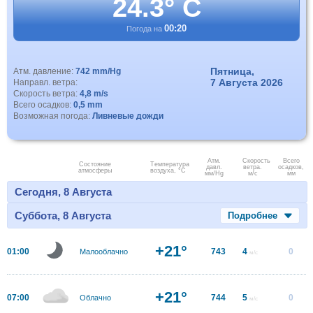
24.3° C
00:20
Погода на
Пятница,
Атм. давление:
742 mm/Hg
7 Августа 2026
Направл. ветра:
Скорость ветра:
4,8 m/s
Всего осадков:
0,5 mm
Возможная погода:
Ливневые дожди
Атм.
Скорость
Всего
Состояние
Температура
давл.
ветра.
осадков,
атмосферы
воздуха, °C
мм/Hg
м/с
мм
Сегодня, 8 Августа
Суббота, 8 Августа
Подробнее
+21°
01:00
743
4
0
Малооблачно
м/с
+21°
07:00
744
5
0
Облачно
м/с