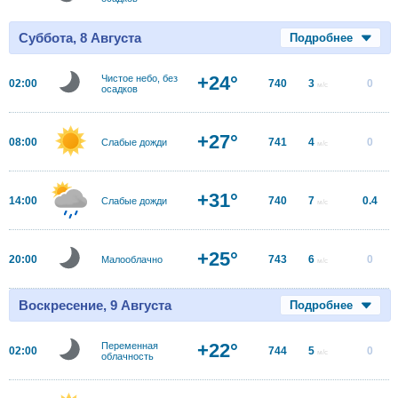
Суббота, 8 Августа
Подробнее
+24°
Чистое небо, без
02:00
740
3
0
м/с
осадков
+27°
08:00
741
4
0
Слабые дожди
м/с
+31°
14:00
740
7
0.4
Слабые дожди
м/с
+25°
20:00
743
6
0
Малооблачно
м/с
Воскресение, 9 Августа
Подробнее
+22°
Переменная
02:00
744
5
0
м/с
облачность