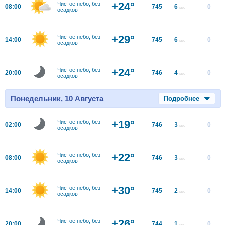
+24°
Чистое небо, без
08:00
745
6
0
м/с
осадков
+29°
Чистое небо, без
14:00
745
6
0
м/с
осадков
+24°
Чистое небо, без
20:00
746
4
0
м/с
осадков
Понедельник, 10 Августа
Подробнее
+19°
Чистое небо, без
02:00
746
3
0
м/с
осадков
+22°
Чистое небо, без
08:00
746
3
0
м/с
осадков
+30°
Чистое небо, без
14:00
745
2
0
м/с
осадков
+26°
Чистое небо, без
20:00
744
1
0
м/с