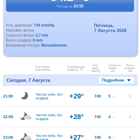
20:50
Погода на
Пятница,
Атм. давление:
739 mm/Hg
7 Августа 2026
Направл. ветра:
Скорость ветра:
2,7 m/s
Всего осадков:
0 mm
Возможная погода:
Малооблачно
Атм.
Скорость
Всего
Состояние
Температура
давл.
ветра.
осадков,
атмосферы
воздуха, °C
мм/Hg
м/с
мм
Сегодня, 7 Августа
Подробнее
+29°
Чистое небо, без
21:00
740
5
0
м/с
осадков
+28°
Чистое небо, без
22:00
740
4
0
м/с
осадков
+27°
Чистое небо, без
23:00
740
4
0
м/с
осадков