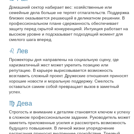
Домашний сектор набирает вес: хозяйственные или
семейные дела больше не терпят отлагательств. Поддержка
близких оказывается решающей в деликатном решении. В
профессиональном плане сдержанность обеспечивает
защиту перед скрытой конкуренцией. Интуиция работает на
высоком уровне и подсказывает подходящий момент для
смелого шага вперед.
♌️ Лев
Прожекторы дня направлены на социальную сцену, где
харизматичный жест может укрепить позицию или
репутацию. В карьере вырисовывается возможность
возглавить сложный проект. Дружеские отношения приносят
хорошие новости и моральную поддержку. Смелость
оставаться самим собой превращает вызов в заметный
успех.
♍️ Дева
Строгость и внимание к деталям становятся ключом к успеху
в сложном профессиональном задании. Руководитель может
заметить приложенные усилия и рассмотреть возможность
будущего повышения. В личной жизни упорядочение
расписания приносит внутреннее спокойствие. Трезвый