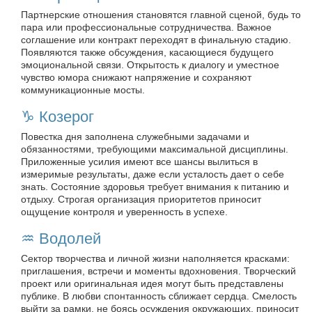
Партнерские отношения становятся главной сценой, будь то
пара или профессиональные сотрудничества. Важное
соглашение или контракт переходят в финальную стадию.
Появляются также обсуждения, касающиеся будущего
эмоциональной связи. Открытость к диалогу и уместное
чувство юмора снижают напряжение и сохраняют
коммуникационные мосты.
♑️ Козерог
Повестка дня заполнена служебными задачами и
обязанностями, требующими максимальной дисциплины.
Приложенные усилия имеют все шансы вылиться в
измеримые результаты, даже если усталость дает о себе
знать. Состояние здоровья требует внимания к питанию и
отдыху. Строгая организация приоритетов приносит
ощущение контроля и уверенность в успехе.
♒️ Водолей
Сектор творчества и личной жизни наполняется красками:
приглашения, встречи и моменты вдохновения. Творческий
проект или оригинальная идея могут быть представлены
публике. В любви спонтанность сближает сердца. Смелость
выйти за рамки, не боясь осуждения окружающих, приносит