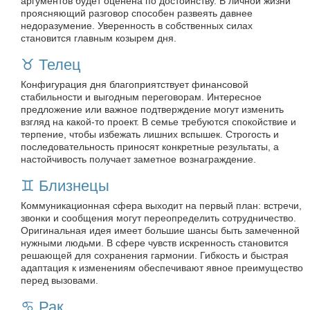
аргументов будет оценена по достоинству. В личной жизни
проясняющий разговор способен развеять давнее
недоразумение. Уверенность в собственных силах
становится главным козырем дня.
♉️ Телец
Конфигурация дня благоприятствует финансовой
стабильности и выгодным переговорам. Интересное
предложение или важное подтверждение могут изменить
взгляд на какой‑то проект. В семье требуются спокойствие и
терпение, чтобы избежать лишних вспышек. Строгость и
последовательность приносят конкретные результаты, а
настойчивость получает заметное вознаграждение.
♊️ Близнецы
Коммуникационная сфера выходит на первый план: встречи,
звонки и сообщения могут переопределить сотрудничество.
Оригинальная идея имеет большие шансы быть замеченной
нужными людьми. В сфере чувств искренность становится
решающей для сохранения гармонии. Гибкость и быстрая
адаптация к изменениям обеспечивают явное преимущество
перед вызовами.
♋️ Рак