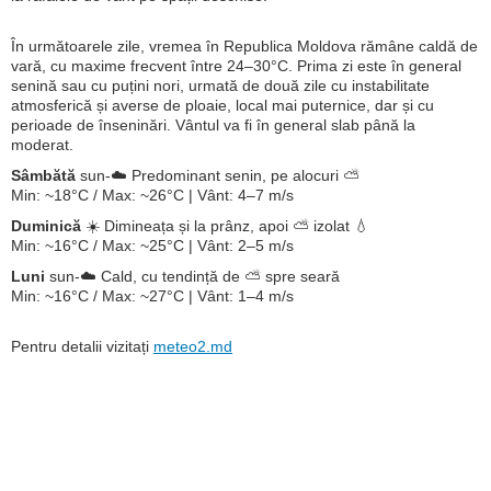
În următoarele zile, vremea în Republica Moldova rămâne caldă de
vară, cu maxime frecvent între 24–30°C. Prima zi este în general
senină sau cu puțini nori, urmată de două zile cu instabilitate
atmosferică și averse de ploaie, local mai puternice, dar și cu
perioade de înseninări. Vântul va fi în general slab până la
moderat.
Sâmbătă
sun-☁️ Predominant senin, pe alocuri ⛅
Min: ~18°C / Max: ~26°C | Vânt: 4–7 m/s
Duminică
☀️ Dimineața și la prânz, apoi ⛅ izolat 💧
Min: ~16°C / Max: ~25°C | Vânt: 2–5 m/s
Luni
sun-☁️ Cald, cu tendință de ⛅ spre seară
Min: ~16°C / Max: ~27°C | Vânt: 1–4 m/s
Pentru detalii vizitați
meteo2.md