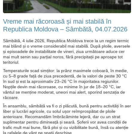
Vreme mai răcoroasă și mai stabilă în
Republica Moldova – Sâmbătă, 04.07.2026
Sâmbătă, 4 iulie 2026, Republica Moldova trece la un regim termic
mai blând și o vreme considerabil mai stabilă. După ploile, aversele
și episoadele de instabilitate de vineri, ziua următoare aduce cer
mai mult senin sau parțial noros, fără precipitații pe aproape tot
teritoriul.
Temperaturile scad simțitor: la prânz maximele coboară, în medie,
cu 5–8 grade față de ziua precedentă, de la valori de peste 30 °C
în sud și est la aproximativ 23–26 °C în majoritatea regiunilor.
Nopțile devin mai răcoroase, cu minime în jur de 18–20 °C, iar
vântul se menține moderat, uneori mai alert, sporind senzația de
răcoare.
În ansamblu, sâmbătă va fi o zi plăcută, bună pentru activități în aer
liber și lucrări agricole, cu solul ușor reîmprospătat de ploile
anterioare. Recomandăm îmbrăcăminte lejeră, dar cu un strat
suplimentar pentru dimineață și seară. Șoferii vor avea condiții de
trafic mult mai bune, fără ploi și cu vizibilitate bună, însă cu atenție
la rafalele de vânt pe spații deschise.