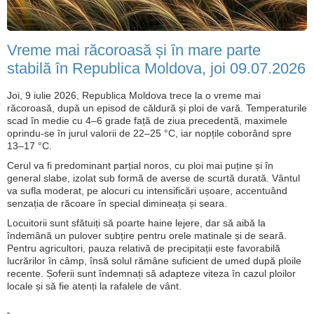
Vreme mai răcoroasă și în mare parte
stabilă în Republica Moldova, joi 09.07.2026
Joi, 9 iulie 2026, Republica Moldova trece la o vreme mai
răcoroasă, după un episod de căldură și ploi de vară. Temperaturile
scad în medie cu 4–6 grade față de ziua precedentă, maximele
oprindu-se în jurul valorii de 22–25 °C, iar nopțile coborând spre
13–17 °C.
Cerul va fi predominant parțial noros, cu ploi mai puține și în
general slabe, izolat sub formă de averse de scurtă durată. Vântul
va sufla moderat, pe alocuri cu intensificări ușoare, accentuând
senzația de răcoare în special dimineața și seara.
Locuitorii sunt sfătuiți să poarte haine lejere, dar să aibă la
îndemână un pulover subțire pentru orele matinale și de seară.
Pentru agricultori, pauza relativă de precipitații este favorabilă
lucrărilor în câmp, însă solul rămâne suficient de umed după ploile
recente. Șoferii sunt îndemnați să adapteze viteza în cazul ploilor
locale și să fie atenți la rafalele de vânt.