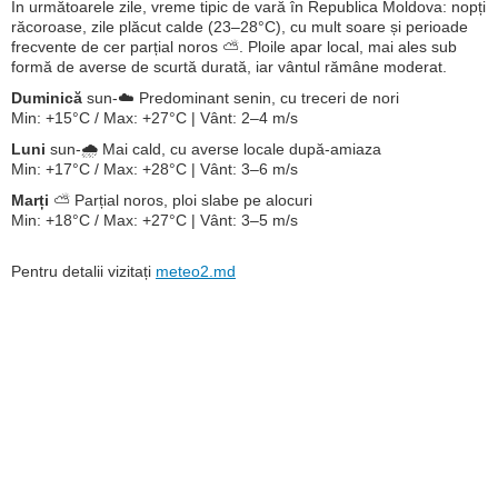
În următoarele zile, vreme tipic de vară în Republica Moldova: nopți
răcoroase, zile plăcut calde (23–28°C), cu mult soare și perioade
frecvente de cer parțial noros ⛅. Ploile apar local, mai ales sub
formă de averse de scurtă durată, iar vântul rămâne moderat.
Duminică
sun-☁️ Predominant senin, cu treceri de nori
Min: +15°C / Max: +27°C | Vânt: 2–4 m/s
Luni
sun-🌧️ Mai cald, cu averse locale după-amiaza
Min: +17°C / Max: +28°C | Vânt: 3–6 m/s
Marți
⛅ Parțial noros, ploi slabe pe alocuri
Min: +18°C / Max: +27°C | Vânt: 3–5 m/s
Pentru detalii vizitați
meteo2.md