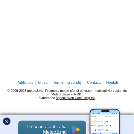
Publicitate
|
Glosar
|
Termeni și condiții
|
Contacte
|
Noutati
© 2009-2026 meteo2.md.
Prognoza meteo oferită de yr.no - Institutul Norvegian de
Meteorologie și NRK
.
Elaborat de
Agentia Web Consulting.md
×
Descarca aplicatia
Meteo2.md