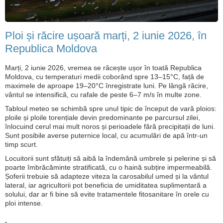
Ploi și răcire ușoară marți, 2 iunie 2026, în
Republica Moldova
Marți, 2 iunie 2026, vremea se răcește ușor în toată Republica
Moldova, cu temperaturi medii coborând spre 13–15°C, față de
maximele de aproape 19–20°C înregistrate luni. Pe lângă răcire,
vântul se intensifică, cu rafale de peste 6–7 m/s în multe zone.
Tabloul meteo se schimbă spre unul tipic de început de vară ploios:
ploile și ploile torențiale devin predominante pe parcursul zilei,
înlocuind cerul mai mult noros și perioadele fără precipitații de luni.
Sunt posibile averse puternice local, cu acumulări de apă într-un
timp scurt.
Locuitorii sunt sfătuiți să aibă la îndemână umbrele și pelerine și să
poarte îmbrăcăminte stratificată, cu o haină subțire impermeabilă.
Șoferii trebuie să adapteze viteza la carosabilul umed și la vântul
lateral, iar agricultorii pot beneficia de umiditatea suplimentară a
solului, dar ar fi bine să evite tratamentele fitosanitare în orele cu
ploi intense.