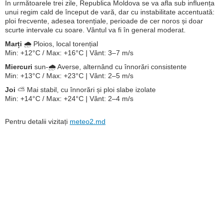
În următoarele trei zile, Republica Moldova se va afla sub influența
unui regim cald de început de vară, dar cu instabilitate accentuată:
ploi frecvente, adesea torențiale, perioade de cer noros și doar
scurte intervale cu soare. Vântul va fi în general moderat.
Marți
🌧️ Ploios, local torențial
Min: +12°C / Max: +16°C | Vânt: 3–7 m/s
Miercuri
sun-🌧️ Averse, alternând cu înnorări consistente
Min: +13°C / Max: +23°C | Vânt: 2–5 m/s
Joi
⛅ Mai stabil, cu înnorări și ploi slabe izolate
Min: +14°C / Max: +24°C | Vânt: 2–4 m/s
Pentru detalii vizitați
meteo2.md