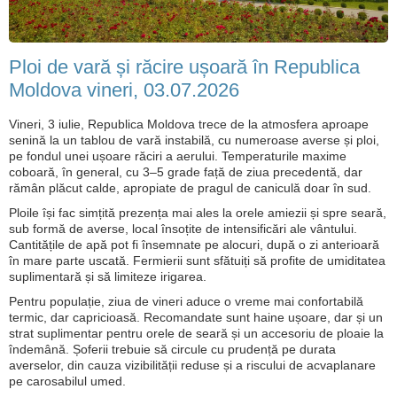
Ploi de vară și răcire ușoară în Republica
Moldova vineri, 03.07.2026
Vineri, 3 iulie, Republica Moldova trece de la atmosfera aproape
senină la un tablou de vară instabilă, cu numeroase averse și ploi,
pe fondul unei ușoare răciri a aerului. Temperaturile maxime
coboară, în general, cu 3–5 grade față de ziua precedentă, dar
rămân plăcut calde, apropiate de pragul de caniculă doar în sud.
Ploile își fac simțită prezența mai ales la orele amiezii și spre seară,
sub formă de averse, local însoțite de intensificări ale vântului.
Cantitățile de apă pot fi însemnate pe alocuri, după o zi anterioară
în mare parte uscată. Fermierii sunt sfătuiți să profite de umiditatea
suplimentară și să limiteze irigarea.
Pentru populație, ziua de vineri aduce o vreme mai confortabilă
termic, dar capricioasă. Recomandate sunt haine ușoare, dar și un
strat suplimentar pentru orele de seară și un accesoriu de ploaie la
îndemână. Șoferii trebuie să circule cu prudență pe durata
averselor, din cauza vizibilității reduse și a riscului de acvaplanare
pe carosabilul umed.