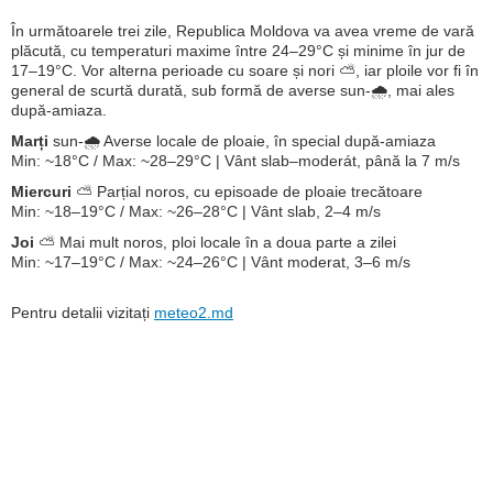
În următoarele trei zile, Republica Moldova va avea vreme de vară
plăcută, cu temperaturi maxime între 24–29°C și minime în jur de
17–19°C. Vor alterna perioade cu soare și nori ⛅, iar ploile vor fi în
general de scurtă durată, sub formă de averse sun-🌧️, mai ales
după-amiaza.
Marți
sun-🌧️ Averse locale de ploaie, în special după-amiaza
Min: ~18°C / Max: ~28–29°C | Vânt slab–moderát, până la 7 m/s
Miercuri
⛅ Parțial noros, cu episoade de ploaie trecătoare
Min: ~18–19°C / Max: ~26–28°C | Vânt slab, 2–4 m/s
Joi
⛅ Mai mult noros, ploi locale în a doua parte a zilei
Min: ~17–19°C / Max: ~24–26°C | Vânt moderat, 3–6 m/s
Pentru detalii vizitați
meteo2.md