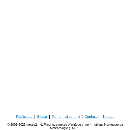
Publicitate
|
Glosar
|
Termeni și condiții
|
Contacte
|
Noutati
© 2009-2026 meteo2.md.
Prognoza meteo oferită de yr.no - Institutul Norvegian de
Meteorologie și NRK
.