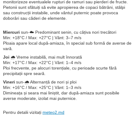
monitorizeze eventualele rupturi de ramuri sau pierderi de fructe.
Pietonii sunt sfătuiți să evite apropierea de copaci bătrâni, stâlpi
sau construcții instabile, unde vântul puternic poate provoca
doborâri sau căderi de elemente.
Miercuri
sun-☁️ Predominant senin, cu câțiva nori trecători
Min: +18°C / Max: +27°C | Vânt: 3–7 m/s
Ploaia apare local după-amiaza, în special sub formă de averse de
vară.
Joi
🌧️ Vreme instabilă, mai mult înnorată
Min: +17°C / Max: +22°C | Vânt: 1–4 m/s
Ploi frecvente, pe alocuri torențiale, cu perioade scurte fără
precipitații spre seară.
Vineri
sun-🌧️ Alternanță de nori și ploi
Min: +16°C / Max: +25°C | Vânt: 1–3 m/s
Dimineața și seara mai liniștit, dar după-amiaza sunt posibile
averse moderate, izolat mai puternice.
Pentru detalii vizitați
meteo2.md