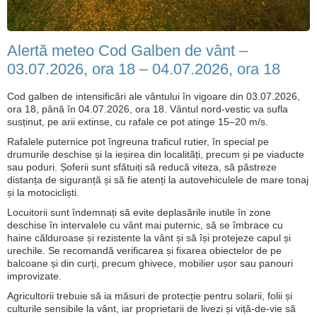
Alertă meteo Cod Galben de vânt –
03.07.2026, ora 18 – 04.07.2026, ora 18
Cod galben de intensificări ale vântului în vigoare din 03.07.2026,
ora 18, până în 04.07.2026, ora 18. Vântul nord-vestic va sufla
susținut, pe arii extinse, cu rafale ce pot atinge 15–20 m/s.
Rafalele puternice pot îngreuna traficul rutier, în special pe
drumurile deschise și la ieșirea din localități, precum și pe viaducte
sau poduri. Șoferii sunt sfătuiți să reducă viteza, să păstreze
distanța de siguranță și să fie atenți la autovehiculele de mare tonaj
și la motocicliști.
Locuitorii sunt îndemnați să evite deplasările inutile în zone
deschise în intervalele cu vânt mai puternic, să se îmbrace cu
haine călduroase și rezistente la vânt și să își protejeze capul și
urechile. Se recomandă verificarea și fixarea obiectelor de pe
balcoane și din curți, precum ghivece, mobilier ușor sau panouri
improvizate.
Agricultorii trebuie să ia măsuri de protecție pentru solarii, folii și
culturile sensibile la vânt, iar proprietarii de livezi și viță-de-vie să